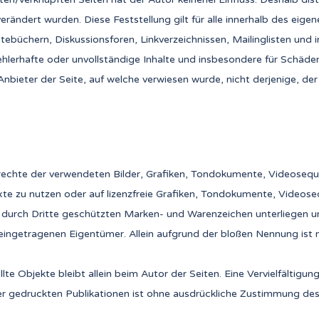
verändert wurden. Diese Feststellung gilt für alle innerhalb des ei
tebüchern, Diskussionsforen, Linkverzeichnissen, Mailinglisten und
, fehlerhafte oder unvollständige Inhalte und insbesondere für Schä
bieter der Seite, auf welche verwiesen wurde, nicht derjenige, der ü
errechte der verwendeten Bilder, Grafiken, Tondokumente, Videosequ
te zu nutzen oder auf lizenzfreie Grafiken, Tondokumente, Videose
. durch Dritte geschützten Marken- und Warenzeichen unterliegen 
eingetragenen Eigentümer. Allein aufgrund der bloßen Nennung ist n
llte Objekte bleibt allein beim Autor der Seiten. Eine Vervielfälti
r gedruckten Publikationen ist ohne ausdrückliche Zustimmung des 