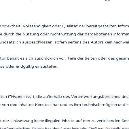
 Korrektheit, Vollständigkeit oder Qualität der bereitgestellten I
, die durch die Nutzung oder Nichtnutzung der dargebotenen Informa
undsätzlich ausgeschlossen, sofern seitens des Autors kein nachweis
Autor behält es sich ausdrücklich vor, Teile der Seiten oder das g
se oder endgültig einzustellen.
iten ("Hyperlinks"), die außerhalb des Verantwortungsbereiches des
tor von den Inhalten Kenntnis hat und es ihm technisch möglich und 
t der Linksetzung keine illegalen Inhalte auf den zu verlinkenden Sei
en/verknüpften Seiten hat der Autor keinerlei Einfluss. Deshalb distan