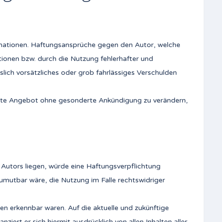
nformationen. Haftungsansprüche gegen den Autor, welche
tionen bzw. durch die Nutzung fehlerhafter und
lich vorsätzliches oder grob fahrlässiges Verschulden
esamte Angebot ohne gesonderte Ankündigung zu verändern,
 Autors liegen, würde eine Haftungsverpflichtung
zumutbar wäre, die Nutzung im Falle rechtswidriger
ten erkennbar waren. Auf die aktuelle und zukünftige
ziert er sich hiermit ausdrücklich von allen Inhalten aller