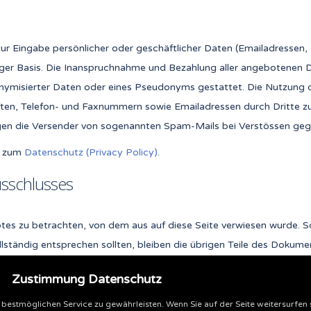
ur Eingabe persönlicher oder geschäftlicher Daten (Emailadressen, 
lliger Basis. Die Inanspruchnahme und Bezahlung aller angebotenen 
ymisierter Daten oder eines Pseudonyms gestattet. Die Nutzung 
ten, Telefon- und Faxnummern sowie Emailadressen durch Dritte zu
gegen die Versender von sogenannten Spam-Mails bei Verstössen gege
g zum
Datenschutz (Privacy Policy)
.
usschlusses
otes zu betrachten, von dem aus auf diese Seite verwiesen wurde. S
lständig entsprechen sollten, bleiben die übrigen Teile des Dokument
Zustimmung Datenschutz
 bestmöglichen Service zu gewährleisten. Wenn Sie auf der Seite weitersurfen
© 2018 SLU Stahl Lagerung Umschlag GmbH